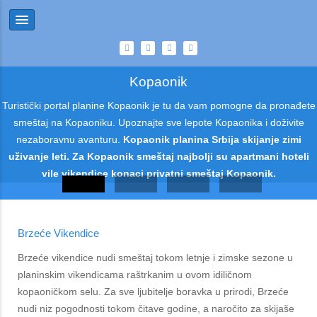
Kopaonik
Turistički portal planine Kopaonik je tu da vam pomogne da pronađete
smeštaj na Kopaoniku. Upoznajte sve lepote Kopaonika i doživite
nezaboravnu avanturu.
Kopaonik planina Srbija skijanje zimi
uživanje leti. Za Kopaonik smeštaj najbolji su apartmani hoteli
vile vikendice konaci privatni smeštaj Kopaonik.
Brzeće Vikendice
Brzeće vikendice nudi smeštaj tokom letnje i zimske sezone u
planinskim vikendicama raštrkanim u ovom idiličnom
kopaoničkom selu. Za sve ljubitelje boravka u prirodi, Brzeće
nudi niz pogodnosti tokom čitave godine, a naročito za skijaše