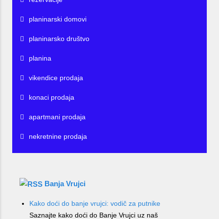
planinarski domovi
planinarsko društvo
planina
vikendice prodaja
konaci prodaja
apartmani prodaja
nekretnine prodaja
Banja Vrujci
Kako doći do banje vrujci: vodič za putnike
Saznajte kako doći do Banje Vrujci uz naš