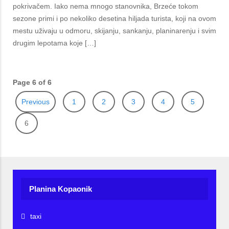
pokrivačem. Iako nema mnogo stanovnika, Brzeće tokom
sezone primi i po nekoliko desetina hiljada turista, koji na ovom
mestu uživaju u odmoru, skijanju, sankanju, planinarenju i svim
drugim lepotama koje […]
Page 6 of 6
Previous
1
2
3
4
5
6
Planina Kopaonik
taxi