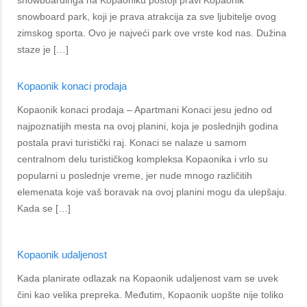
snowboardinga na Kopaoniku postoji pravi Kopaonik
snowboard park, koji je prava atrakcija za sve ljubitelje ovog
zimskog sporta. Ovo je najveći park ove vrste kod nas. Dužina
staze je […]
Kopaonik konaci prodaja
Kopaonik konaci prodaja – Apartmani Konaci jesu jedno od
najpoznatijih mesta na ovoj planini, koja je poslednjih godina
postala pravi turistički raj. Konaci se nalaze u samom
centralnom delu turističkog kompleksa Kopaonika i vrlo su
popularni u poslednje vreme, jer nude mnogo različitih
elemenata koje vaš boravak na ovoj planini mogu da ulepšaju.
Kada se […]
Kopaonik udaljenost
Kada planirate odlazak na Kopaonik udaljenost vam se uvek
čini kao velika prepreka. Međutim, Kopaonik uopšte nije toliko