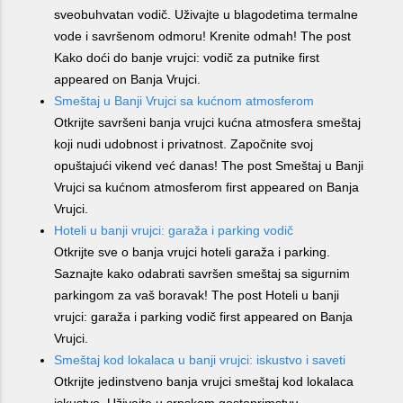
sveobuhvatan vodič. Uživajte u blagodetima termalne
vode i savršenom odmoru! Krenite odmah! The post
Kako doći do banje vrujci: vodič za putnike first
appeared on Banja Vrujci.
Smeštaj u Banji Vrujci sa kućnom atmosferom
Otkrijte savršeni banja vrujci kućna atmosfera smeštaj
koji nudi udobnost i privatnost. Započnite svoj
opuštajući vikend već danas! The post Smeštaj u Banji
Vrujci sa kućnom atmosferom first appeared on Banja
Vrujci.
Hoteli u banji vrujci: garaža i parking vodič
Otkrijte sve o banja vrujci hoteli garaža i parking.
Saznajte kako odabrati savršen smeštaj sa sigurnim
parkingom za vaš boravak! The post Hoteli u banji
vrujci: garaža i parking vodič first appeared on Banja
Vrujci.
Smeštaj kod lokalaca u banji vrujci: iskustvo i saveti
Otkrijte jedinstveno banja vrujci smeštaj kod lokalaca