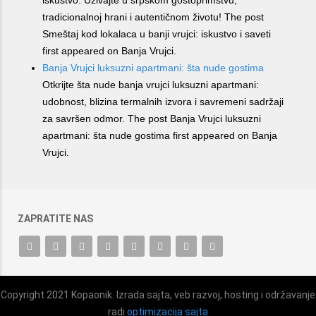
iskustvo. Uživajte u srpskom gostoprimstvu,
tradicionalnoj hrani i autentičnom životu! The post
Smeštaj kod lokalaca u banji vrujci: iskustvo i saveti
first appeared on Banja Vrujci.
Banja Vrujci luksuzni apartmani: šta nude gostima
Otkrijte šta nude banja vrujci luksuzni apartmani:
udobnost, blizina termalnih izvora i savremeni sadržaji
za savršen odmor. The post Banja Vrujci luksuzni
apartmani: šta nude gostima first appeared on Banja
Vrujci.
ZAPRATITE NAS
Copyright 2021 Kopaonik. Izrada sajta, veb razvoj, hosting i održavanje
radi
optimizacija sajta