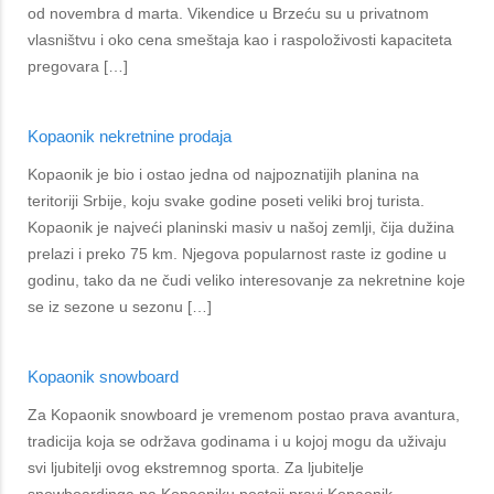
od novembra d marta. Vikendice u Brzeću su u privatnom
vlasništvu i oko cena smeštaja kao i raspoloživosti kapaciteta
pregovara […]
Kopaonik nekretnine prodaja
Kopaonik je bio i ostao jedna od najpoznatijih planina na
teritoriji Srbije, koju svake godine poseti veliki broj turista.
Kopaonik je najveći planinski masiv u našoj zemlji, čija dužina
prelazi i preko 75 km. Njegova popularnost raste iz godine u
godinu, tako da ne čudi veliko interesovanje za nekretnine koje
se iz sezone u sezonu […]
Kopaonik snowboard
Za Kopaonik snowboard je vremenom postao prava avantura,
tradicija koja se održava godinama i u kojoj mogu da uživaju
svi ljubitelji ovog ekstremnog sporta. Za ljubitelje