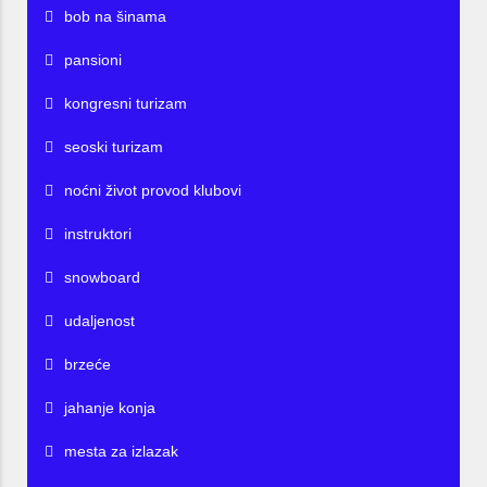
bob na šinama
pansioni
kongresni turizam
seoski turizam
noćni život provod klubovi
instruktori
snowboard
udaljenost
brzeće
jahanje konja
mesta za izlazak