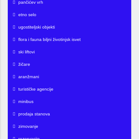
pančićev vrh
etno selo
ugostiteljski objekti
flora i fauna biljni životinjsk isvet
ski liftovi
žičare
aranžmani
turističke agencije
minibus
prodaja stanova
zimovanje
rezervacije