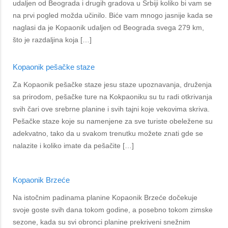
udaljen od Beograda i drugih gradova u Srbiji koliko bi vam se
na prvi pogled možda učinilo. Biće vam mnogo jasnije kada se
naglasi da je Kopaonik udaljen od Beograda svega 279 km,
što je razdaljina koja […]
Kopaonik pešačke staze
Za Kopaonik pešačke staze jesu staze upoznavanja, druženja
sa prirodom, pešačke ture na Kokpaoniku su tu radi otkrivanja
svih čari ove srebrne planine i svih tajni koje vekovima skriva.
Pešačke staze koje su namenjene za sve turiste obeležene su
adekvatno, tako da u svakom trenutku možete znati gde se
nalazite i koliko imate da pešačite […]
Kopaonik Brzeće
Na istočnim padinama planine Kopaonik Brzeće dočekuje
svoje goste svih dana tokom godine, a posebno tokom zimske
sezone, kada su svi obronci planine prekriveni snežnim