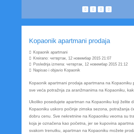
Kopaonik apartmani prodaja
Kopaonik apartmani
Kreirano: четвртак, 12 новембар 2015 21:07
Poslednja izmena: четвртак, 12 новембар 2015 21:12
Napisao i objavio Kopaonik
Kopaonik apartmani prodaja apartmana na Kopaoniku pos
sve veća potražnja za aranžmanima na Kopaoniku, kako d
Ukoliko posedujete apartman na Kopaoniku koji želite 
Kopaoniku uskoro počinje zimska sezona, potražanja će
dobru cenu. Sve nekretnine na Kopaoniku veoma su tra
koja je označena kao početna, jer se kupovina apartm
svakom trenutku, apartman na Kopaoniku možete prodat