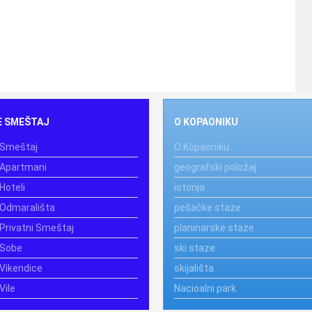
E SMEŠTAJ
O KOPAONIKU
 Smeštaj
O Kopaoniku
 Apartmani
geografski položaj
Hoteli
istorija
 Odmarališta
pešačke staze
Privatni Smeštaj
planinarske staze
 Sobe
ski staze
Vikendice
skijališta
Vile
Nacioalni park