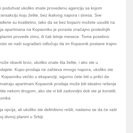
 poduhvat ukoliko imate provedenu agenciju sa kojom
ransakciju koju želite, bez ikakvog napora i stresa. Sve
đene su kvalitetno, tako da se bez bojazni možete usuditi na
rodaja apartmana na Kopaoniku je porasla značajno poslednjih
j planini provede zimu, ili čak letnje mesece. Tome posebno
 često se naši sugrađani odlučuju da im Kopaonik postane trajno
 obaviti brzo, ukoliko znate šta želite, i ako ste u
odajete. Kupo-prodaja ne zahteva mnogo napora, ukoliko ste
Kopaoniku večito u ekspanziji, sigurno ćete biti u prilici da
atraju apartmani Kopaonik prodaja može biti idealno rešenje
ite nekom drugom, ako ste vi bili zadovoljni dok ste je koristili,
asnika.
pcija, ali ukoliko ste definitivno rešili, nadamo se da će vaši
divnoj planini u Srbiji.