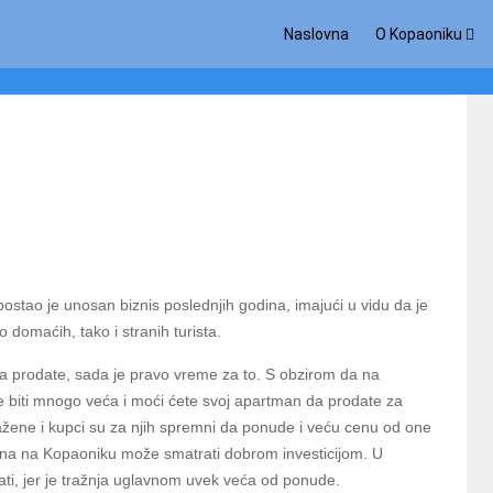
Naslovna
O Kopaoniku
tao je unosan biznis poslednjih godina, imajući u vidu da je
omaćih, tako i stranih turista.
da prodate, sada je pravo vreme za to. S obzirom da na
 biti mnogo veća i moći ćete svoj apartman da prodate za
žene i kupci su za njih spremni da ponude i veću cenu od one
ana na Kopaoniku može smatrati dobrom investicijom. U
i, jer je tražnja uglavnom uvek veća od ponude.