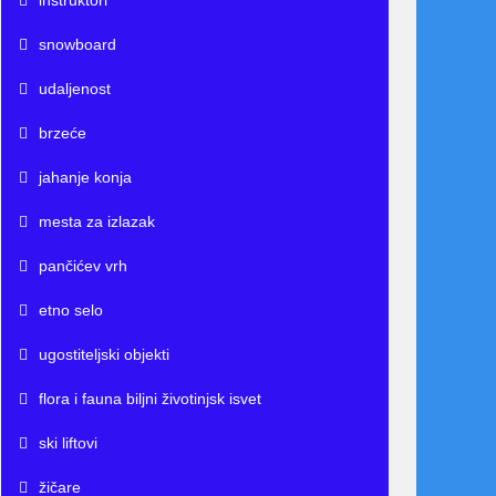
instruktori
snowboard
udaljenost
brzeće
jahanje konja
mesta za izlazak
pančićev vrh
etno selo
ugostiteljski objekti
flora i fauna biljni životinjsk isvet
ski liftovi
žičare