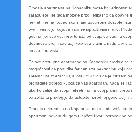
Prodaja apartmana na Kopaoniku može biti jednostavan
sarađujete, jer tada možete brzo i efikasno da obavite t
nekretnine na Kopaoniku imaju upotrebne dozvole, izgra
ovu investiciju, koja će vam se isplatiti višestruko. P
godina, jer sve veći broj turista odlučuje da baš na ovo
doprinose brojni sadržaji koje ova planina nudi, a vrlo
mesto boravišta.
Za sve dostupne apartmane na Kopaoniku prodaja se može
mogućnosti da ponudite fer cenu za nekretninu koju pr
spremni na toleranciju, a imajući u vidu da je turizam na 
pronađete dobrog kupca za vaš apartman. Kada se razm
ukoliko želite da svoju nekretninu na ovoj planini prepust
pa želite tu privilegiju da ustupite narednoj generaciji vl
Prodaja nekretnina na Kopaoniku neka bude vaša krajnja o
apartmani nekom drugom ulepšati život i boravak na ovoj 