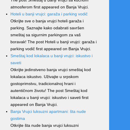
atmosferom first appeared on Banja Vrujci.
Hoteli u banji vrujci: garaža i parking vodič
Otkrijte sve o banja vrujci hoteli garaža i
parking. Saznajte kako odabrati savršen
smeštaj sa sigurnim parkingom za vaš
boravak! The post Hoteli u banji vrujci: garaža i
parking vodič first appeared on Banja Vrujci.
Smeštaj kod lokalaca u banji vrujci: iskustvo i
saveti
Otkrijte jedinstveno banja vrujci smeštaj kod
lokalaca iskustvo. Uživajte u srpskom
gostoprimstvu, tradicionalnoj hrani i
autentičnom životu! The post Smeštaj kod
lokalaca u banji vrujci: iskustvo i saveti first
appeared on Banja Vrujci.
Banja Vrujci luksuzni apartmani: šta nude
gostima
Otkrijte šta nude banja vrujci luksuzni