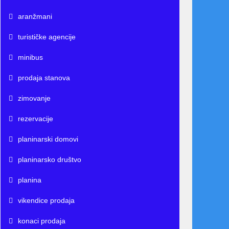
aranžmani
turističke agencije
minibus
prodaja stanova
zimovanje
rezervacije
planinarski domovi
planinarsko društvo
planina
vikendice prodaja
konaci prodaja