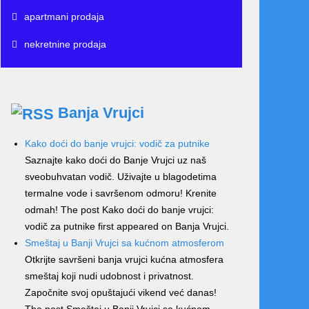
apartmani prodaja
nekretnine prodaja
Banja Vrujci
Kako doći do banje vrujci: vodič za putnike
Saznajte kako doći do Banje Vrujci uz naš
sveobuhvatan vodič. Uživajte u blagodetima
termalne vode i savršenom odmoru! Krenite
odmah! The post Kako doći do banje vrujci:
vodič za putnike first appeared on Banja Vrujci.
Smeštaj u Banji Vrujci sa kućnom atmosferom
Otkrijte savršeni banja vrujci kućna atmosfera
smeštaj koji nudi udobnost i privatnost.
Započnite svoj opuštajući vikend već danas!
The post Smeštaj u Banji Vrujci sa kućnom