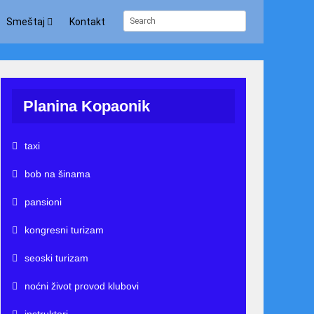
Smeštaj
Kontakt
Planina Kopaonik
taxi
bob na šinama
pansioni
kongresni turizam
seoski turizam
noćni život provod klubovi