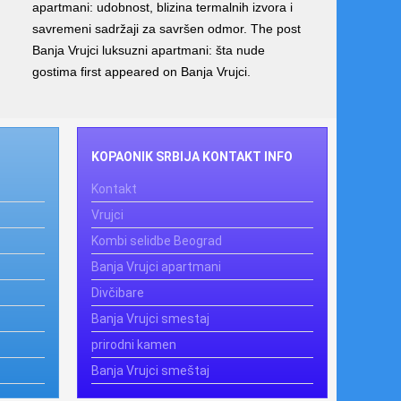
apartmani: udobnost, blizina termalnih izvora i
savremeni sadržaji za savršen odmor. The post
Banja Vrujci luksuzni apartmani: šta nude
gostima first appeared on Banja Vrujci.
KOPAONIK SRBIJA KONTAKT INFO
Kontakt
Vrujci
Kombi selidbe Beograd
Banja Vrujci apartmani
Divčibare
Banja Vrujci smestaj
prirodni kamen
Banja Vrujci smeštaj