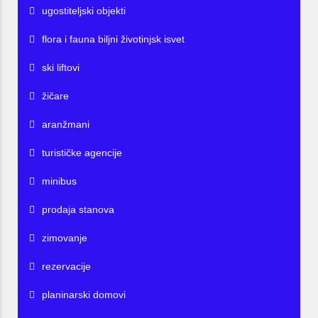
ugostiteljski objekti
flora i fauna biljni životinjsk isvet
ski liftovi
žičare
aranžmani
turističke agencije
minibus
prodaja stanova
zimovanje
rezervacije
planinarski domovi