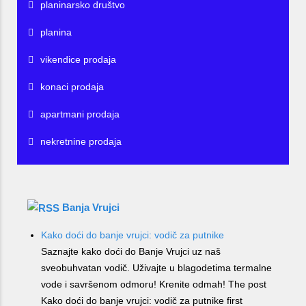
planinarsko društvo
planina
vikendice prodaja
konaci prodaja
apartmani prodaja
nekretnine prodaja
Banja Vrujci
Kako doći do banje vrujci: vodič za putnike
Saznajte kako doći do Banje Vrujci uz naš
sveobuhvatan vodič. Uživajte u blagodetima termalne
vode i savršenom odmoru! Krenite odmah! The post
Kako doći do banje vrujci: vodič za putnike first