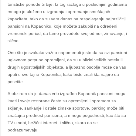
turističke ponude Srbije. Iz tog razloga u poslednjim godinama
mnogo je uloženo u izgradnju i opremanje smeštajnih
kapaciteta, tako da su vam danas na raspolaganju najrazličitiji
pansioni na Kopaoniku, koje možete zakupiti na određeni
vremenski period, da tamo provedete svoj odmor, zimovanje, i
slično.
Ono što je svakako važno napomenuti jeste da su svi pansioni
uglavnom potpuno opremljeni, da su u blizini velikih hotela ili
drugih ugostiteljskih objekata, a ljubazno osoblje može da vas
uputi u sve tajne Kopaonika, kako biste znali šta najpre da
posetite.
S obzirom da je danas vrlo izgrađen Kopaonik pansioni mogu
imati i svoje restorane često su opremljeni i opremom za
skijanje, sankanje i ostale zimske sportove, parking može biti
značajna prednost pansiona, a mnoge pogodnosti, kao što su
TV u sobi, bežični internet, i slično, skoro da se
podrazumevaju.