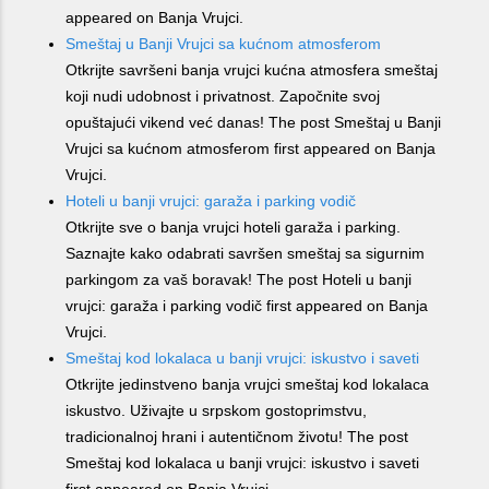
appeared on Banja Vrujci.
Smeštaj u Banji Vrujci sa kućnom atmosferom
Otkrijte savršeni banja vrujci kućna atmosfera smeštaj
koji nudi udobnost i privatnost. Započnite svoj
opuštajući vikend već danas! The post Smeštaj u Banji
Vrujci sa kućnom atmosferom first appeared on Banja
Vrujci.
Hoteli u banji vrujci: garaža i parking vodič
Otkrijte sve o banja vrujci hoteli garaža i parking.
Saznajte kako odabrati savršen smeštaj sa sigurnim
parkingom za vaš boravak! The post Hoteli u banji
vrujci: garaža i parking vodič first appeared on Banja
Vrujci.
Smeštaj kod lokalaca u banji vrujci: iskustvo i saveti
Otkrijte jedinstveno banja vrujci smeštaj kod lokalaca
iskustvo. Uživajte u srpskom gostoprimstvu,
tradicionalnoj hrani i autentičnom životu! The post
Smeštaj kod lokalaca u banji vrujci: iskustvo i saveti