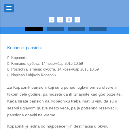
Kopaonik pansioni
Kopaonik
Kreirano: субота, 14 новембар 2015 10:59
Poslednja izmena: субота, 14 новембар 2015 10:59
Napisao i objavio Kopaonik
Za Kopaonik pansioni koji su u ponudi uglavnom su otvoreni
tokom cele godine, pa možete da ih iznajmite kad god poželite.
Kada birate pansion na Kopaoniku treba imati u vidu da su u
sezoni uglavom gužve nešto veće, pa je potrebno rezervaciju
pansiona obaviti na vreme.
Kopaonik je jedna od najposećenijih destinacija u okviru