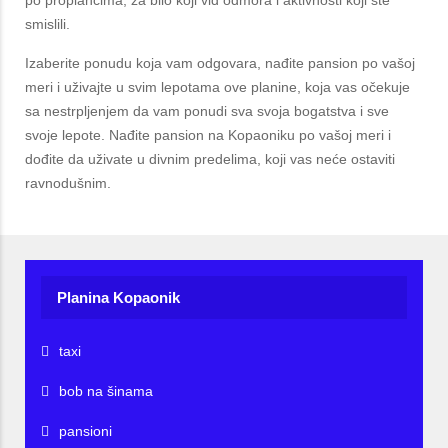
smislili.
Izaberite ponudu koja vam odgovara, nađite pansion po vašoj
meri i uživajte u svim lepotama ove planine, koja vas očekuje
sa nestrpljenjem da vam ponudi sva svoja bogatstva i sve
svoje lepote. Nađite pansion na Kopaoniku po vašoj meri i
dođite da uživate u divnim predelima, koji vas neće ostaviti
ravnodušnim.
Planina Kopaonik
taxi
bob na šinama
pansioni