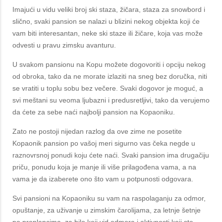
Imajući u vidu veliki broj ski staza, žičara, staza za snowbord i
slično, svaki pansion se nalazi u blizini nekog objekta koji će
vam biti interesantan, neke ski staze ili žičare, koja vas može
odvesti u pravu zimsku avanturu.
U svakom pansionu na Kopu možete dogovoriti i opciju nekog
od obroka, tako da ne morate izlaziti na sneg bez doručka, niti
se vratiti u toplu sobu bez večere. Svaki dogovor je moguć, a
svi meštani su veoma ljubazni i predusretljivi, tako da verujemo
da ćete za sebe naći najbolji pansion na Kopaoniku.
Zato ne postoji nijedan razlog da ove zime ne posetite
Kopaonik pansion po vašoj meri sigurno vas čeka negde u
raznovrsnoj ponudi koju ćete naći. Svaki pansion ima drugačiju
priču, ponudu koja je manje ili više prilagođena vama, a na
vama je da izaberete ono što vam u potpunosti odgovara.
Svi pansioni na Kopaoniku su vam na raspolaganju za odmor,
opuštanje, za uživanje u zimskim čarolijama, za letnje šetnje
po proplancima, za bilo koji vid odmora i aktivnosti koji ste