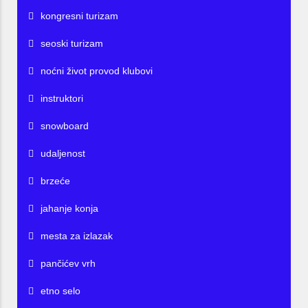
kongresni turizam
seoski turizam
noćni život provod klubovi
instruktori
snowboard
udaljenost
brzeće
jahanje konja
mesta za izlazak
pančićev vrh
etno selo