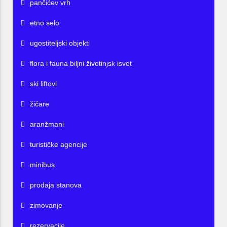
pančićev vrh
etno selo
ugostiteljski objekti
flora i fauna biljni životinjsk isvet
ski liftovi
žičare
aranžmani
turističke agencije
minibus
prodaja stanova
zimovanje
rezervacije