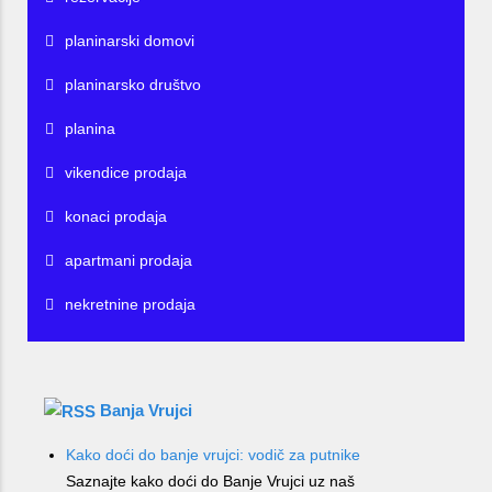
planinarski domovi
planinarsko društvo
planina
vikendice prodaja
konaci prodaja
apartmani prodaja
nekretnine prodaja
Banja Vrujci
Kako doći do banje vrujci: vodič za putnike
Saznajte kako doći do Banje Vrujci uz naš