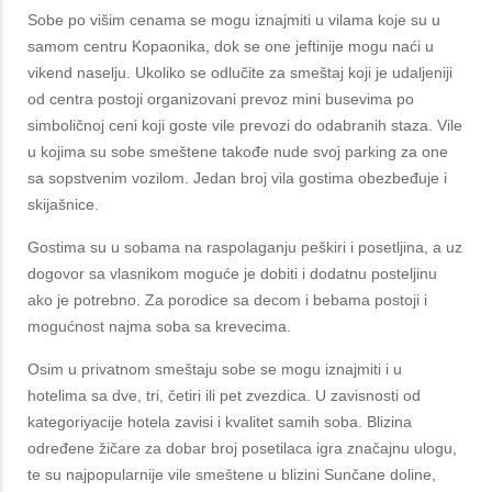
Sobe po višim cenama se mogu iznajmiti u vilama koje su u
samom centru Kopaonika, dok se one jeftinije mogu naći u
vikend naselju. Ukoliko se odlučite za smeštaj koji je udaljeniji
od centra postoji organizovani prevoz mini busevima po
simboličnoj ceni koji goste vile prevozi do odabranih staza. Vile
u kojima su sobe smeštene takođe nude svoj parking za one
sa sopstvenim vozilom. Jedan broj vila gostima obezbeđuje i
skijašnice.
Gostima su u sobama na raspolaganju peškiri i posetljina, a uz
dogovor sa vlasnikom moguće je dobiti i dodatnu posteljinu
ako je potrebno. Za porodice sa decom i bebama postoji i
mogućnost najma soba sa krevecima.
Osim u privatnom smeštaju sobe se mogu iznajmiti i u
hotelima sa dve, tri, četiri ili pet zvezdica. U zavisnosti od
kategoriyacije hotela zavisi i kvalitet samih soba. Blizina
određene žičare za dobar broj posetilaca igra značajnu ulogu,
te su najpopularnije vile smeštene u blizini Sunčane doline,