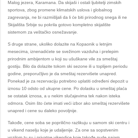
Malog jezera, Karamana. Da skijaši i ostali ljubitelji zimskih
sportova, zbog promene klimatskih uslova i globalnog
zagrevanja, ne bi razmišljali da li će biti prirodnog snega ili ne
Skijališta Srbije su pokrila gotovo kompletno skijalište
sistemom za veštačko osnežavanje.
S druge strane, ukoliko dolazite na Kopaonik u letnjim
mesecima, iznenadićete se svežinom vazduha i prelepim
prirodnim ambijentom u koji su ušuškane vile za smeštaj
gostiju. Bilo da dolazite tokom ski sezone ili u toplijem periodu
godine, preporučljivo je da smeštaj rezervišete unapred.
Ponekad je za rezervaciju potrebno uplatiti određeni depozit u
iznosu 10 odsto od ukupne cene. Po dolasku u smeštaj plaća
se ostatak iznosa, a u nekim slučajevima tek nakon isteka
odmora. Osim što ćete imati veći izbor ako smeštaj rezervišete
unapred i cene su daleko povoljnije.
Takođe, cene soba se poprilično razlikuju u samom ski centru i
u vikend naselju koje je udaljenije. Za one sa sopstvenim
vozilom tu su i privatne vikendice koje takođe nude najam