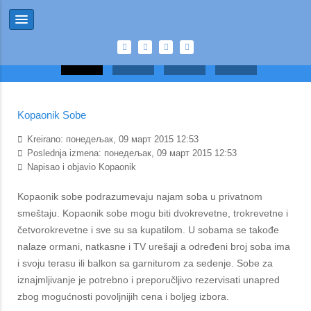
Kopaonik Sobe
Kreirano: понедељак, 09 март 2015 12:53
Poslednja izmena: понедељак, 09 март 2015 12:53
Napisao i objavio Kopaonik
Kopaonik sobe podrazumevaju najam soba u privatnom
smeštaju. Kopaonik sobe mogu biti dvokrevetne, trokrevetne i
četvorokrevetne i sve su sa kupatilom. U sobama se takođe
nalaze ormani, natkasne i TV urešaji a određeni broj soba ima
i svoju terasu ili balkon sa garniturom za sedenje. Sobe za
iznajmljivanje je potrebno i preporučljivo rezervisati unapred
zbog mogućnosti povoljnijih cena i boljeg izbora.