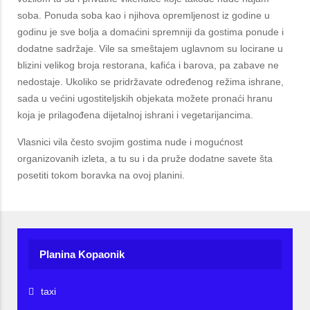
soba. Ponuda soba kao i njihova opremljenost iz godine u
godinu je sve bolja a domaćini spremniji da gostima ponude i
dodatne sadržaje. Vile sa smeštajem uglavnom su locirane u
blizini velikog broja restorana, kafića i barova, pa zabave ne
nedostaje. Ukoliko se pridržavate određenog režima ishrane,
sada u većini ugostiteljskih objekata možete pronaći hranu
koja je prilagođena dijetalnoj ishrani i vegetarijancima.
Vlasnici vila često svojim gostima nude i mogućnost
organizovanih izleta, a tu su i da pruže dodatne savete šta
posetiti tokom boravka na ovoj planini.
Planina Kopaonik
taxi