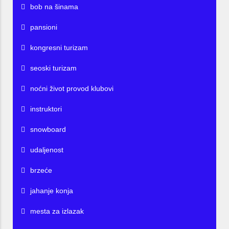
bob na šinama
pansioni
kongresni turizam
seoski turizam
noćni život provod klubovi
instruktori
snowboard
udaljenost
brzeće
jahanje konja
mesta za izlazak