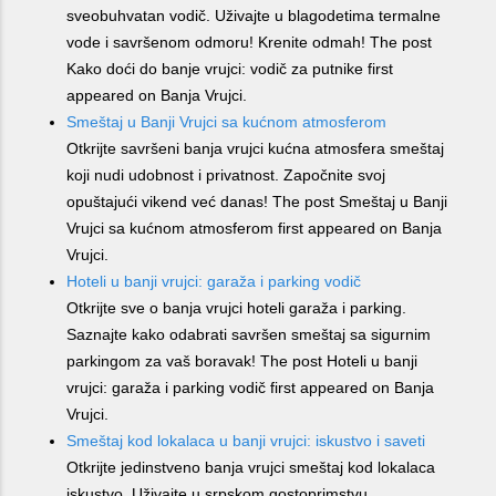
sveobuhvatan vodič. Uživajte u blagodetima termalne
vode i savršenom odmoru! Krenite odmah! The post
Kako doći do banje vrujci: vodič za putnike first
appeared on Banja Vrujci.
Smeštaj u Banji Vrujci sa kućnom atmosferom
Otkrijte savršeni banja vrujci kućna atmosfera smeštaj
koji nudi udobnost i privatnost. Započnite svoj
opuštajući vikend već danas! The post Smeštaj u Banji
Vrujci sa kućnom atmosferom first appeared on Banja
Vrujci.
Hoteli u banji vrujci: garaža i parking vodič
Otkrijte sve o banja vrujci hoteli garaža i parking.
Saznajte kako odabrati savršen smeštaj sa sigurnim
parkingom za vaš boravak! The post Hoteli u banji
vrujci: garaža i parking vodič first appeared on Banja
Vrujci.
Smeštaj kod lokalaca u banji vrujci: iskustvo i saveti
Otkrijte jedinstveno banja vrujci smeštaj kod lokalaca
iskustvo. Uživajte u srpskom gostoprimstvu,