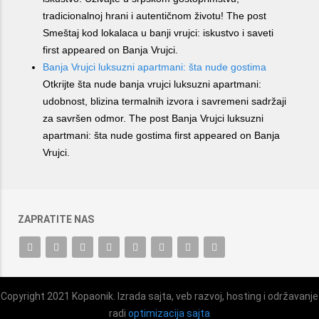
tradicionalnoj hrani i autentičnom životu! The post
Smeštaj kod lokalaca u banji vrujci: iskustvo i saveti
first appeared on Banja Vrujci.
Banja Vrujci luksuzni apartmani: šta nude gostima
Otkrijte šta nude banja vrujci luksuzni apartmani:
udobnost, blizina termalnih izvora i savremeni sadržaji
za savršen odmor. The post Banja Vrujci luksuzni
apartmani: šta nude gostima first appeared on Banja
Vrujci.
ZAPRATITE NAS
Copyright 2021 Kopaonik. Izrada sajta, veb razvoj, hosting i održavanje
radi
optimizacija sajta