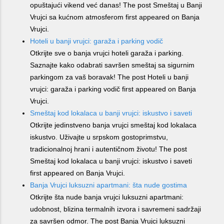
opuštajući vikend već danas! The post Smeštaj u Banji
Vrujci sa kućnom atmosferom first appeared on Banja
Vrujci.
Hoteli u banji vrujci: garaža i parking vodič
Otkrijte sve o banja vrujci hoteli garaža i parking.
Saznajte kako odabrati savršen smeštaj sa sigurnim
parkingom za vaš boravak! The post Hoteli u banji
vrujci: garaža i parking vodič first appeared on Banja
Vrujci.
Smeštaj kod lokalaca u banji vrujci: iskustvo i saveti
Otkrijte jedinstveno banja vrujci smeštaj kod lokalaca
iskustvo. Uživajte u srpskom gostoprimstvu,
tradicionalnoj hrani i autentičnom životu! The post
Smeštaj kod lokalaca u banji vrujci: iskustvo i saveti
first appeared on Banja Vrujci.
Banja Vrujci luksuzni apartmani: šta nude gostima
Otkrijte šta nude banja vrujci luksuzni apartmani:
udobnost, blizina termalnih izvora i savremeni sadržaji
za savršen odmor. The post Banja Vrujci luksuzni