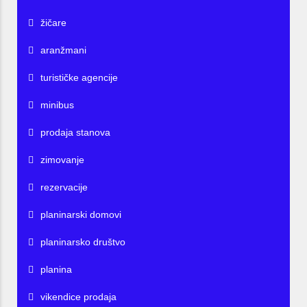
žičare
aranžmani
turističke agencije
minibus
prodaja stanova
zimovanje
rezervacije
planinarski domovi
planinarsko društvo
planina
vikendice prodaja