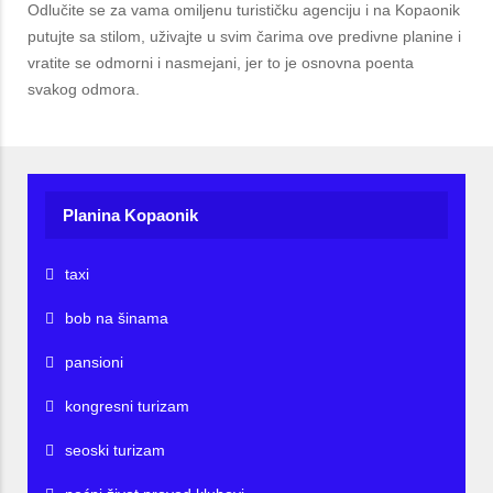
Odlučite se za vama omiljenu turističku agenciju i na Kopaonik
putujte sa stilom, uživajte u svim čarima ove predivne planine i
vratite se odmorni i nasmejani, jer to je osnovna poenta
svakog odmora.
Planina Kopaonik
taxi
bob na šinama
pansioni
kongresni turizam
seoski turizam