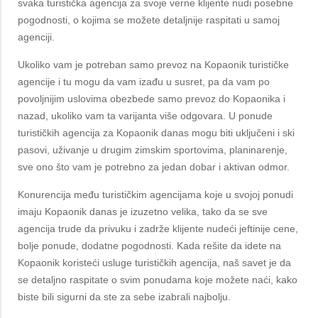
svaka turistička agencija za svoje verne klijente nudi posebne
pogodnosti, o kojima se možete detaljnije raspitati u samoj
agenciji.
Ukoliko vam je potreban samo prevoz na Kopaonik turističke
agencije i tu mogu da vam izađu u susret, pa da vam po
povoljnijim uslovima obezbede samo prevoz do Kopaonika i
nazad, ukoliko vam ta varijanta više odgovara. U ponude
turističkih agencija za Kopaonik danas mogu biti uključeni i ski
pasovi, uživanje u drugim zimskim sportovima, planinarenje,
sve ono što vam je potrebno za jedan dobar i aktivan odmor.
Konurencija među turističkim agencijama koje u svojoj ponudi
imaju Kopaonik danas je izuzetno velika, tako da se sve
agencija trude da privuku i zadrže klijente nudeći jeftinije cene,
bolje ponude, dodatne pogodnosti. Kada rešite da idete na
Kopaonik koristeći usluge turističkih agencija, naš savet je da
se detaljno raspitate o svim ponudama koje možete naći, kako
biste bili sigurni da ste za sebe izabrali najbolju.