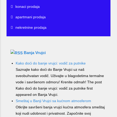
konaci prodaja
apartmani prodaja
nekretnine prodaja
Banja Vrujci
Kako doći do banje vrujci: vodič za putnike
Saznajte kako doći do Banje Vrujci uz naš
sveobuhvatan vodič. Uživajte u blagodetima termalne
vode i savršenom odmoru! Krenite odmah! The post
Kako doći do banje vrujci: vodič za putnike first
appeared on Banja Vrujci.
Smeštaj u Banji Vrujci sa kućnom atmosferom
Otkrijte savršeni banja vrujci kućna atmosfera smeštaj
koji nudi udobnost i privatnost. Započnite svoj