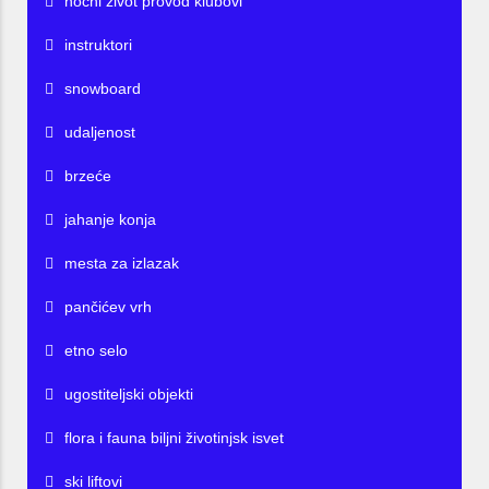
noćni život provod klubovi
instruktori
snowboard
udaljenost
brzeće
jahanje konja
mesta za izlazak
pančićev vrh
etno selo
ugostiteljski objekti
flora i fauna biljni životinjsk isvet
ski liftovi