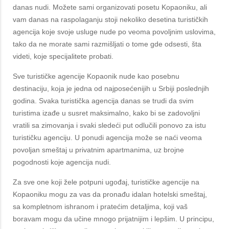
danas nudi. Možete sami organizovati posetu Kopaoniku, ali
vam danas na raspolaganju stoji nekoliko desetina turističkih
agencija koje svoje usluge nude po veoma povoljnim uslovima,
tako da ne morate sami razmišljati o tome gde odsesti, šta
videti, koje specijalitete probati.
Sve turističke agencije Kopaonik nude kao posebnu
destinaciju, koja je jedna od najposećenijih u Srbiji poslednjih
godina. Svaka turistička agencija danas se trudi da svim
turistima izađe u susret maksimalno, kako bi se zadovoljni
vratili sa zimovanja i svaki sledeći put odlučili ponovo za istu
turističku agenciju. U ponudi agencija može se naći veoma
povoljan smeštaj u privatnim apartmanima, uz brojne
pogodnosti koje agencija nudi.
Za sve one koji žele potpuni ugođaj, turističke agencije na
Kopaoniku mogu za vas da pronađu idalan hotelski smeštaj,
sa kompletnom ishranom i pratećim detaljima, koji vaš
boravam mogu da učine mnogo prijatnijim i lepšim. U principu,