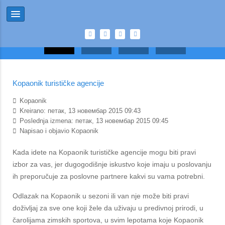
Kopaonik turističke agencije
Kopaonik
Kreirano: петак, 13 новембар 2015 09:43
Poslednja izmena: петак, 13 новембар 2015 09:45
Napisao i objavio Kopaonik
Kada idete na Kopaonik turističke agencije mogu biti pravi
izbor za vas, jer dugogodišnje iskustvo koje imaju u poslovanju
ih preporučuje za poslovne partnere kakvi su vama potrebni.
Odlazak na Kopaonik u sezoni ili van nje može biti pravi
doživljaj za sve one koji žele da uživaju u predivnoj prirodi, u
čarolijama zimskih sportova, u svim lepotama koje Kopaonik