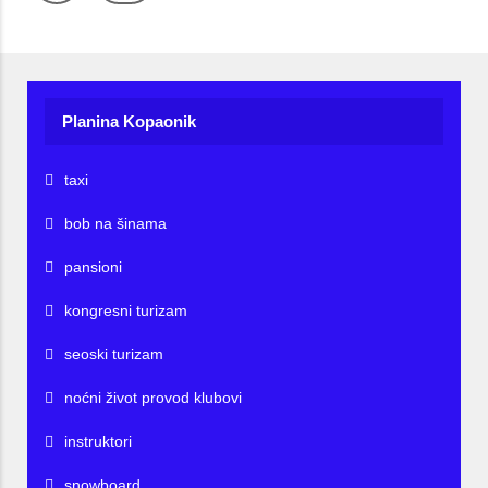
Planina Kopaonik
taxi
bob na šinama
pansioni
kongresni turizam
seoski turizam
noćni život provod klubovi
instruktori
snowboard