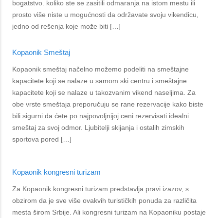
bogatstvo. koliko ste se zasitili odmaranja na istom mestu ili
prosto više niste u mogućnosti da održavate svoju vikendicu,
jedno od rešenja koje može biti […]
Kopaonik Smeštaj
Kopaonik smeštaj načelno možemo podeliti na smeštajne
kapacitete koji se nalaze u samom ski centru i smeštajne
kapacitete koji se nalaze u takozvanim vikend naseljima. Za
obe vrste smeštaja preporučuju se rane rezervacije kako biste
bili sigurni da ćete po najpovoljnijoj ceni rezervisati idealni
smeštaj za svoj odmor. Ljubitelji skijanja i ostalih zimskih
sportova pored […]
Kopaonik kongresni turizam
Za Kopaonik kongresni turizam predstavlja pravi izazov, s
obzirom da je sve više ovakvih turističkih ponuda za različita
mesta širom Srbije. Ali kongresni turizam na Kopaoniku postaje