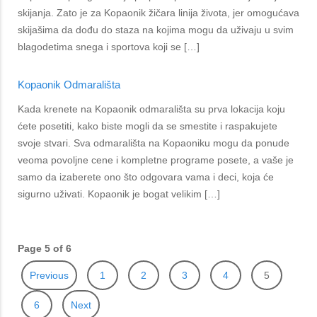
skijanja. Zato je za Kopaonik žičara linija života, jer omogućava
skijašima da dođu do staza na kojima mogu da uživaju u svim
blagodetima snega i sportova koji se […]
Kopaonik Odmarališta
Kada krenete na Kopaonik odmarališta su prva lokacija koju
ćete posetiti, kako biste mogli da se smestite i raspakujete
svoje stvari. Sva odmarališta na Kopaoniku mogu da ponude
veoma povoljne cene i kompletne programe posete, a vaše je
samo da izaberete ono što odgovara vama i deci, koja će
sigurno uživati. Kopaonik je bogat velikim […]
Page 5 of 6
Previous
1
2
3
4
5
6
Next