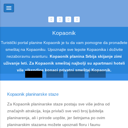
Kopaonik
Turistički portal planine Kopaonik je tu da vam pomogne da pronađete
smeštaj na Kopaoniku. Upoznajte sve lepote Kopaonika i doživite
nezaboravnu avanturu.
Kopaonik planina Srbija skijanje zimi
uživanje leti. Za Kopaonik smeštaj najbolji su apartmani hoteli
vile vikendice konaci privatni smeštaj Kopaonik.
Kopaonik planinarske staze
Za Kopaonik planinarske staze postaju sve više jedna od
značajnih atrakcija, koja privlači sve veći broj ljubitelja
planinarenja, ali i prirode uopšte, jer šetnjama po ovim
planinarskim stazama možete upoznati floru i faunu