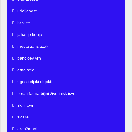
udaljenost
brzeće
jahanje konja
mesta za izlazak
pančićev vrh
etno selo
ugostiteljski objekti
flora i fauna biljni životinjsk isvet
ski liftovi
žičare
aranžmani