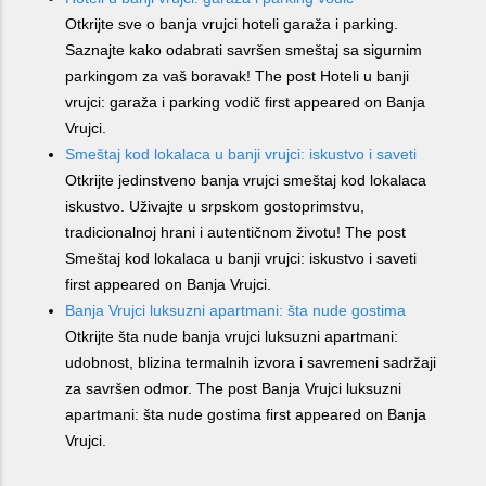
Otkrijte sve o banja vrujci hoteli garaža i parking.
Saznajte kako odabrati savršen smeštaj sa sigurnim
parkingom za vaš boravak! The post Hoteli u banji
vrujci: garaža i parking vodič first appeared on Banja
Vrujci.
Smeštaj kod lokalaca u banji vrujci: iskustvo i saveti
Otkrijte jedinstveno banja vrujci smeštaj kod lokalaca
iskustvo. Uživajte u srpskom gostoprimstvu,
tradicionalnoj hrani i autentičnom životu! The post
Smeštaj kod lokalaca u banji vrujci: iskustvo i saveti
first appeared on Banja Vrujci.
Banja Vrujci luksuzni apartmani: šta nude gostima
Otkrijte šta nude banja vrujci luksuzni apartmani:
udobnost, blizina termalnih izvora i savremeni sadržaji
za savršen odmor. The post Banja Vrujci luksuzni
apartmani: šta nude gostima first appeared on Banja
Vrujci.