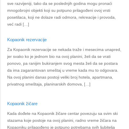
sve razvijeniji, tako da se poslednjih godina mogu pronaći
mnogobrojni objekti koji su potpuno prilagođeni ovoj vrsti
posetilaca, koji ne dolaze radi odmora, rekreacije i provoda,
već radi […]
Kopaonik rezervacije
Za Kopaonik rezervacije se nekada traže i mesecima unapred,
jer svako ko je jednom bio na ovoj planini, želi da se vrati
ponovo, pa ranijim bukiranjem svog mesta želi da se postara
da ima zagarantovan smeštaj u vreme kada mu to odgovara.
Na ovoj planini danas postoji veliki broj hotela, apartmana,
privatnog smeštaja, planinarskih domova, […]
Kopaonik žičare
Kada dođete na Kopaonik žičare centar povezuju sa svim ski
stazama koje postoje na ovoj planini, radno vreme žičara na
Kopaoniku prilagođeno je potpuno potrebama svih ljubitelja