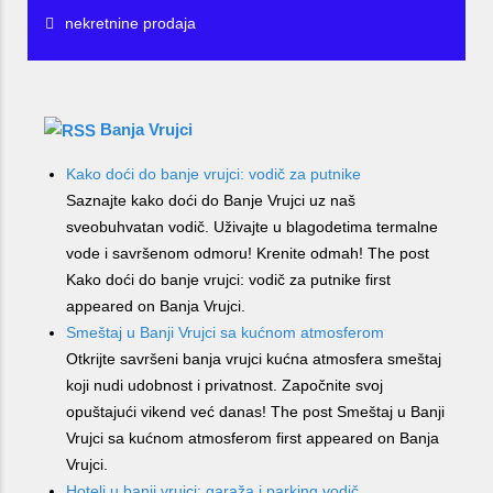
nekretnine prodaja
Banja Vrujci
Kako doći do banje vrujci: vodič za putnike
Saznajte kako doći do Banje Vrujci uz naš
sveobuhvatan vodič. Uživajte u blagodetima termalne
vode i savršenom odmoru! Krenite odmah! The post
Kako doći do banje vrujci: vodič za putnike first
appeared on Banja Vrujci.
Smeštaj u Banji Vrujci sa kućnom atmosferom
Otkrijte savršeni banja vrujci kućna atmosfera smeštaj
koji nudi udobnost i privatnost. Započnite svoj
opuštajući vikend već danas! The post Smeštaj u Banji
Vrujci sa kućnom atmosferom first appeared on Banja
Vrujci.
Hoteli u banji vrujci: garaža i parking vodič