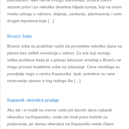
pokrivačem. Iako nema mnogo stanovnika, Brzeće tokom
sezone primi i po nekoliko desetina hiljada turista, koji na ovom
mestu uživaju u odmoru, skijanju, sankanju, planinarenju i svim
drugim lepotama koje […]
Brzeće Sobe
Brzeće sobe su praktičan način da provedete nekoliko dana na
planini bez velikih investicija u odmor. Za sve koji nemaju
velike prohteve kada je u pitanju luksuzan smeštaj u Brzeću se
mogu pronaći kvalitetne sobe za izdavanje. Cene smeštaja su
povoljnije nego u centru Kopaonika. Ipak, potrebne su rane
rezervacije upravo iz tog razloga što […]
Kopaonik vikendice prodaja
Ako ste i vi mislili na vreme i sebi još davnih dana nabavili
vikendicu na Kopaoniku, onda ste imali pravi instinkt za
poslovanje, jer danas vikendice na Kopaoniku vrede čitavo