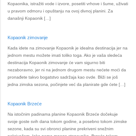
Kopaonika, istražiti vode i izvore, posetiti vrhove i šume, uživati
u pravom odmoru i opuštanju na ovoj divnoj planini. Za
današnji Kopaonik […]
Kopaonik zimovanje
Kada idete na zimovanje Kopaonik je idealna destinacija jer na
jednom mestu možete imati toliko toga. Ako je vaša sledeća
destinacija Kopaonik zimovanje će vam sigurno biti
nezaboravno, jer ni na jednom drugom mestu nećete moći da
pronađete takvo bogatstvo sadržaja kao ovde. Bliži se još
jedna zimska sezona, počinjete već da planirate gde ćete […]
Kopaonik Brzeće
Na istočnim padinama planine Kopaonik Brzeće dočekuje
svoje goste svih dana tokom godine, a posebno tokom zimske
sezone, kada su svi obronci planine prekriveni snežnim